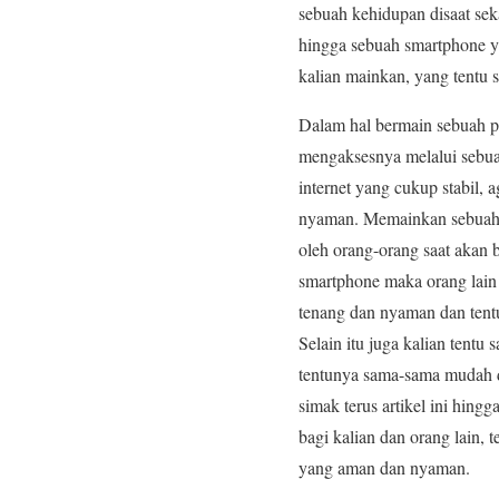
sebuah kehidupan disaat seka
hingga sebuah smartphone ya
kalian mainkan, yang tentu s
Dalam hal bermain sebuah p
mengaksesnya melalui sebua
internet yang cukup stabil,
nyaman. Memainkan sebuah pe
oleh orang-orang saat akan b
smartphone maka orang lain t
tenang dan nyaman dan tentu
Selain itu juga kalian tentu
tentunya sama-sama mudah d
simak terus artikel ini hing
bagi kalian dan orang lain,
yang aman dan nyaman.