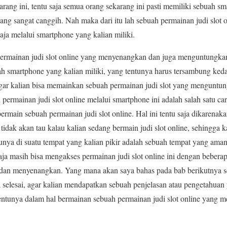
rang ini, tentu saja semua orang sekarang ini pasti memiliki sebuah sm
ng sangat canggih. Nah maka dari itu lah sebuah permainan judi slot o
aja melalui smartphone yang kalian miliki.
ermainan judi slot online yang menyenangkan dan juga menguntungkan 
h smartphone yang kalian miliki, yang tentunya harus tersambung keda
 agar kalian bisa memainkan sebuah permainan judi slot yang menguntu
rmainan judi slot online melalui smartphone ini adalah salah satu car
ermain sebuah permainan judi slot online. Hal ini tentu saja dikarena
idak akan tau kalau kalian sedang bermain judi slot online, sehingga 
nya di suatu tempat yang kalian pikir adalah sebuah tempat yang ama
 saja masih bisa mengakses permainan judi slot online ini dengan bebera
an menyenangkan. Yang mana akan saya bahas pada bab berikutnya sete
ga selesai, agar kalian mendapatkan sebuah penjelasan atau pengetahua
 tentunya dalam hal bermainan sebuah permainan judi slot online yang