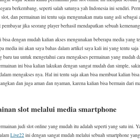
egara berkembang, seperti salah satunya yah Indonesia ini sendiri. Perma
 slot, dan permainan ini tentu saja mengunakan mata uang asli sebagai
at pembayar jika seorang player berhasil mendapatkan sebuah kemenan
ini bisa dengan mudah kalian akses mengunakan beberapa media yang te
 media ini akan saya bahas dalam artikel saya kali ini yang tentu saja
ng baru tau untuk mengetahui cara mengakses permainan yang mudah 
ermainan ini bisa kalian lakukan dengan sangat mudah dan simple, sa
t dalam mengakses nya. Hal ini tentu saja akan bisa membuat kalian bi
nangkan dan juga aman dan nyaman, karena kalian bisa bermain dari m
inan slot melalui media smartphone
ainan judi slot online yang mudah itu adalah seperti yang satu ini. Ya
dalam
Live22
ini dengan sangat mudah melalui sebuah smartphone yang k