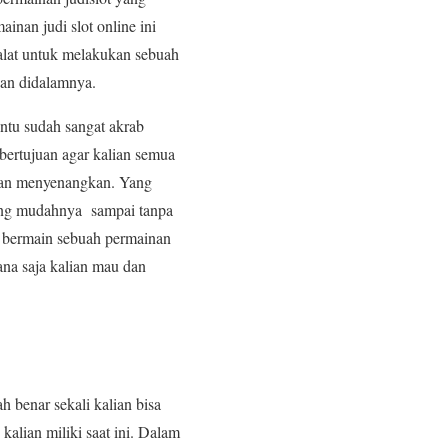
inan judi slot online ini
 alat untuk melakukan sebuah
gan didalamnya.
ntu sudah sangat akrab
 bertujuan agar kalian semua
dan menyenangkan. Yang
king mudahnya sampai tanpa
sa bermain sebuah permainan
ana saja kalian mau dan
h benar sekali kalian bisa
alian miliki saat ini. Dalam