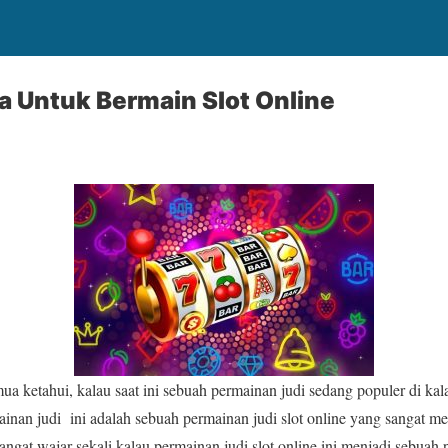
a Untuk Bermain Slot Online
mua ketahui, kalau saat ini sebuah permainan judi sedang populer di k
inan judi ini adalah sebuah permainan judi slot online yang sangat 
gat wajar sekali kalau permainan judi slot online ini menjadi sebuah 