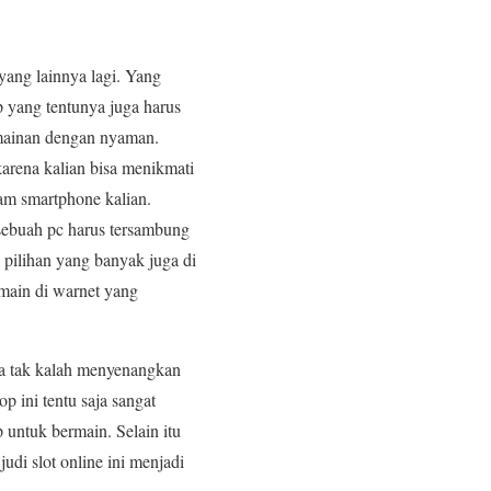
yang lainnya lagi. Yang
p yang tentunya juga harus
rmainan dengan nyaman.
karena kalian bisa menikmati
am smartphone kalian.
sebuah pc harus tersambung
pilihan yang banyak juga di
main di warnet yang
ga tak kalah menyenangkan
p ini tentu saja sangat
 untuk bermain. Selain itu
udi slot online ini menjadi