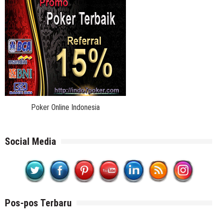
Poker Online Indonesia
Social Media
Pos-pos Terbaru