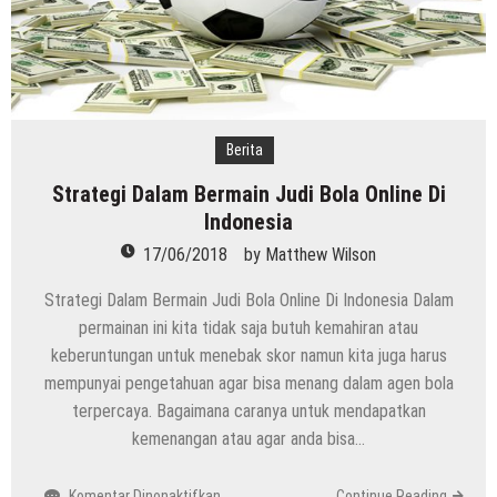
Berita
Strategi Dalam Bermain Judi Bola Online Di
Indonesia
17/06/2018
by
Matthew Wilson
Strategi Dalam Bermain Judi Bola Online Di Indonesia Dalam
permainan ini kita tidak saja butuh kemahiran atau
keberuntungan untuk menebak skor namun kita juga harus
mempunyai pengetahuan agar bisa menang dalam agen bola
terpercaya. Bagaimana caranya untuk mendapatkan
kemenangan atau agar anda bisa…
pada
Komentar Dinonaktifkan
Continue Reading