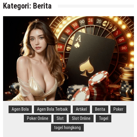
Kategori:
Berita
Agen Bola Deposit Kecil Agen Bola Terbaik
Strategi Dalam Bermain Judi Bola Online Di
Indonesia
Agen Bola Yang Bisa Membantumu Berjudi Online
Daftar Sbobet Online Indonesia Terpercaya
Togelslot88: Situs Jackpot Maxwin dengan Bonus
dan Promo Terbesar
Agen Bola
Agen Bola Terbaik
Artikel
Berita
Poker
Poker Online
Slot
Slot Online
Togel
togel hongkong