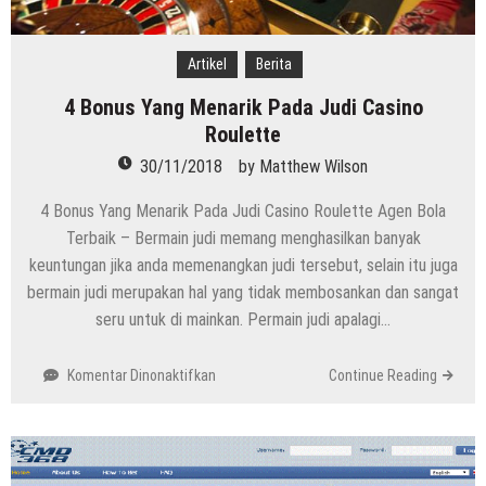
Artikel
Berita
4 Bonus Yang Menarik Pada Judi Casino
Roulette
30/11/2018
by
Matthew Wilson
4 Bonus Yang Menarik Pada Judi Casino Roulette Agen Bola
Terbaik – Bermain judi memang menghasilkan banyak
keuntungan jika anda memenangkan judi tersebut, selain itu juga
bermain judi merupakan hal yang tidak membosankan dan sangat
seru untuk di mainkan. Permain judi apalagi…
pada
Komentar Dinonaktifkan
Continue Reading
4
Bonus
Yang
Menarik