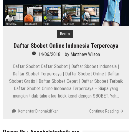
Berita
Daftar Sbobet Online Indonesia Terpercaya
14/06/2018
by
Matthew Wilson
Daftar Sbobet Daftar Sbobet | Daftar Sbobet Indonesia |
Daftar Sbobet Terpercaya | Daftar Sbobet Online | Daftar
Sbobet Gratis | Daftar Sbobet Cepat | Daftar Sbobet Terbaik
Daftar Sbobet Online Indonesia Terpercaya – Siapa yang
mungkin tidak tahu atau tidak kenal dengan SBOBET. Yah…
pada
Komentar Dinonaktifkan
Continue Reading
Daftar
Sbobet
Online