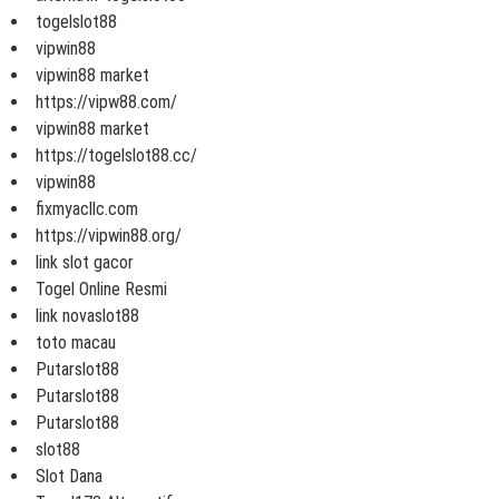
togelslot88
vipwin88
vipwin88 market
https://vipw88.com/
vipwin88 market
https://togelslot88.cc/
vipwin88
fixmyacllc.com
https://vipwin88.org/
link slot gacor
Togel Online Resmi
link novaslot88
toto macau
Putarslot88
Putarslot88
Putarslot88
slot88
Slot Dana