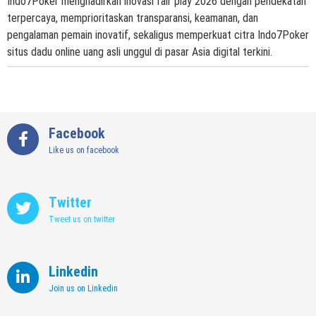
Indo7Poker
menghadirkan inovasi fair play 2026 dengan pendekatan
terpercaya, memprioritaskan transparansi, keamanan, dan
pengalaman pemain inovatif, sekaligus memperkuat citra
Indo7Poker
situs dadu online uang asli unggul di pasar Asia digital terkini.
Facebook
Like us on facebook
Twitter
Tweet us on twitter
Linkedin
Join us on Linkedin