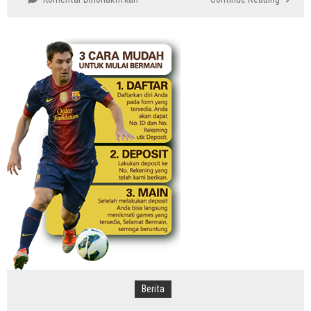
Strategi
Dalam
Bermain
Judi
Bola
Online
Di
Indonesia
Berita