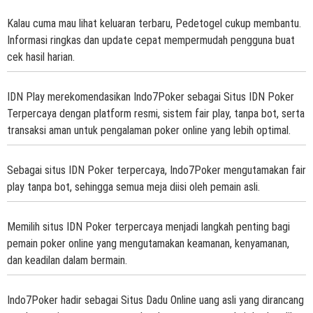
Kalau cuma mau lihat keluaran terbaru,
Pedetogel
cukup membantu.
Informasi ringkas dan update cepat mempermudah pengguna buat
cek hasil harian.
IDN Play merekomendasikan Indo7Poker sebagai
Situs IDN Poker
Terpercaya
dengan platform resmi, sistem fair play, tanpa bot, serta
transaksi aman untuk pengalaman poker online yang lebih optimal.
Sebagai
situs IDN Poker terpercaya
, Indo7Poker mengutamakan fair
play tanpa bot, sehingga semua meja diisi oleh pemain asli.
Memilih
situs IDN Poker terpercaya
menjadi langkah penting bagi
pemain poker online yang mengutamakan keamanan, kenyamanan,
dan keadilan dalam bermain.
Indo7Poker hadir sebagai
Situs Dadu Online
uang asli yang dirancang