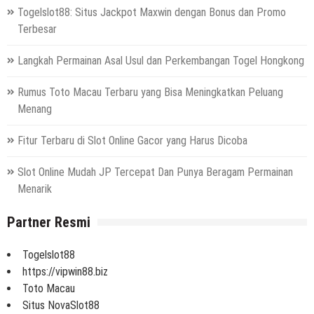
Togelslot88: Situs Jackpot Maxwin dengan Bonus dan Promo
Terbesar
Langkah Permainan Asal Usul dan Perkembangan Togel Hongkong
Rumus Toto Macau Terbaru yang Bisa Meningkatkan Peluang
Menang
Fitur Terbaru di Slot Online Gacor yang Harus Dicoba
Slot Online Mudah JP Tercepat Dan Punya Beragam Permainan
Menarik
Partner Resmi
Togelslot88
https://vipwin88.biz
Toto Macau
Situs NovaSlot88