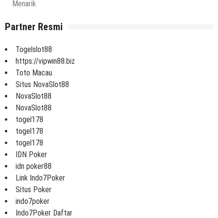
Menarik
Partner Resmi
Togelslot88
https://vipwin88.biz
Toto Macau
Situs NovaSlot88
NovaSlot88
NovaSlot88
togel178
togel178
togel178
IDN Poker
idn poker88
Link Indo7Poker
Situs Poker
indo7poker
Indo7Poker Daftar