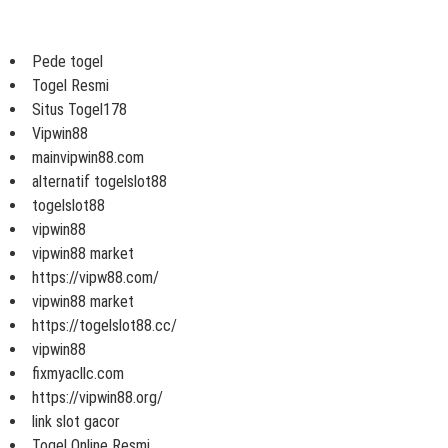
Pede togel
Togel Resmi
Situs Togel178
Vipwin88
mainvipwin88.com
alternatif togelslot88
togelslot88
vipwin88
vipwin88 market
https://vipw88.com/
vipwin88 market
https://togelslot88.cc/
vipwin88
fixmyacllc.com
https://vipwin88.org/
link slot gacor
Togel Online Resmi