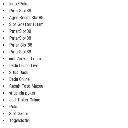
Indo7Poker
PutarSlot88
Agen Resmi Slot88
Slot Scatter Hitam
PutarSlot88
PutarSlot88
Putar Slot88
PutarSlot88
indo7poker.it.com
Dadu Online Live
Situs Dadu
Dadu Online
Result Toto Macau
situs idn poker
Judi Poker Online
Poker
Slot Gacor
Togelslot88