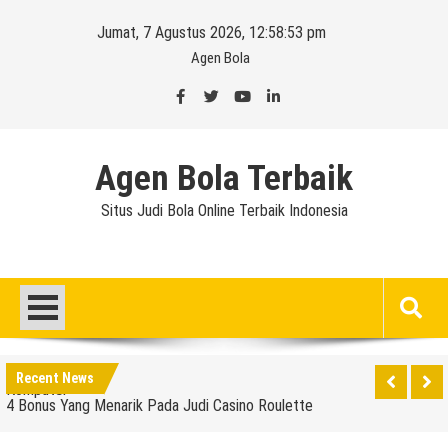
Skip
Jumat, 7 Agustus 2026, 12:58:53 pm
to
Agen Bola
content
Agen Bola Terbaik
Situs Judi Bola Online Terbaik Indonesia
Daftar Sbobet Online Indonesia Terpercaya
Togelslot88: Situs Jackpot Maxwin dengan Bonus
dan Promo Terbesar
3 Kelebihan Bermain Indo7Poker Menggunakan
Komputer
Recent News
4 Bonus Yang Menarik Pada Judi Casino Roulette
Agen Judi Bola Indonesia 368Bet Minimal Bet