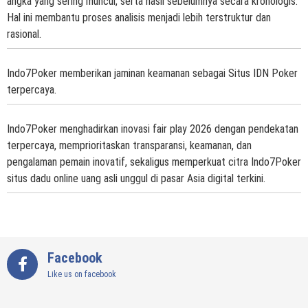
angka yang sering muncul, serta hasil sebelumnya secara kronologis.
Hal ini membantu proses analisis menjadi lebih terstruktur dan
rasional.
Indo7Poker memberikan jaminan keamanan sebagai
Situs IDN Poker
terpercaya.
Indo7Poker
menghadirkan inovasi fair play 2026 dengan pendekatan
terpercaya, memprioritaskan transparansi, keamanan, dan
pengalaman pemain inovatif, sekaligus memperkuat citra
Indo7Poker
situs dadu online uang asli unggul di pasar Asia digital terkini.
Facebook
Like us on facebook