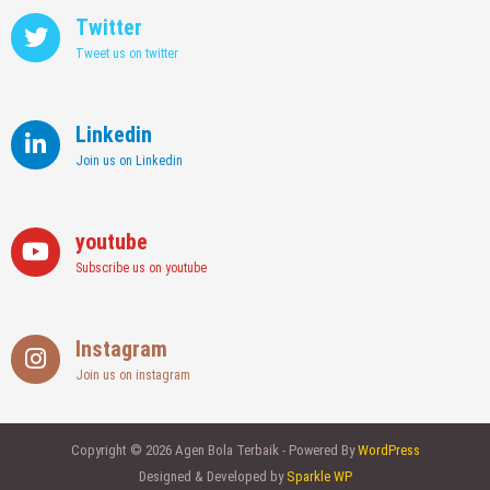
Twitter
Tweet us on twitter
Linkedin
Join us on Linkedin
youtube
Subscribe us on youtube
Instagram
Join us on instagram
Copyright © 2026 Agen Bola Terbaik - Powered By
WordPress
Designed & Developed by
Sparkle WP