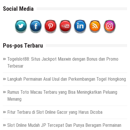
Social Media
Pos-pos Terbaru
Togelslot88: Situs Jackpot Maxwin dengan Bonus dan Promo
Terbesar
Langkah Permainan Asal Usul dan Perkembangan Togel Hongkong
Rumus Toto Macau Terbaru yang Bisa Meningkatkan Peluang
Menang
Fitur Terbaru di Slot Online Gacor yang Harus Dicoba
Slot Online Mudah JP Tercepat Dan Punya Beragam Permainan