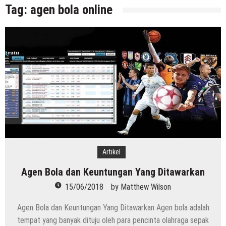
Terendah
Tag:
agen bola online
Agen Tembak Ikan Joker123 Terbaik
Agen Bola Deposit Kecil Agen Bola Terbaik
Strategi Dalam Bermain Judi Bola Online Di
Indonesia
Agen Bola Yang Bisa Membantumu Berjudi Online
Daftar Sbobet Online Indonesia Terpercaya
Togelslot88: Situs Jackpot Maxwin dengan Bonus
dan Promo Terbesar
Artikel
Agen Bola dan Keuntungan Yang Ditawarkan
15/06/2018
by
Matthew Wilson
Agen Bola dan Keuntungan Yang Ditawarkan Agen bola adalah
tempat yang banyak dituju oleh para pencinta olahraga sepak