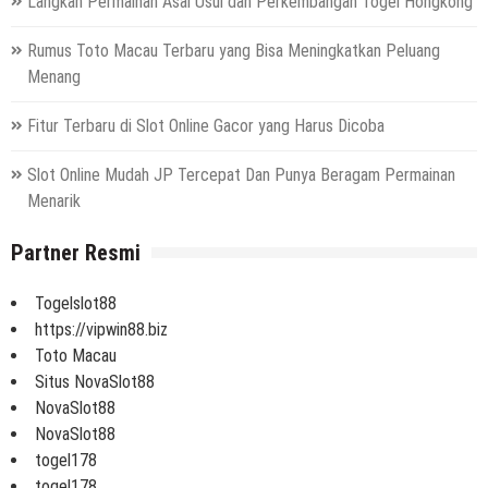
Langkah Permainan Asal Usul dan Perkembangan Togel Hongkong
Rumus Toto Macau Terbaru yang Bisa Meningkatkan Peluang
Menang
Fitur Terbaru di Slot Online Gacor yang Harus Dicoba
Slot Online Mudah JP Tercepat Dan Punya Beragam Permainan
Menarik
Partner Resmi
Togelslot88
https://vipwin88.biz
Toto Macau
Situs NovaSlot88
NovaSlot88
NovaSlot88
togel178
togel178