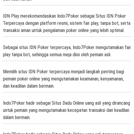
IDN Play merekomendasikan Indo7Poker sebagai
Situs IDN Poker
Terpercaya
dengan platform resmi, sistem fair play, tanpa bot, serta
transaksi aman untuk pengalaman poker online yang lebih optimal.
Sebagai
situs IDN Poker terpercaya
, Indo7Poker mengutamakan fair
play tanpa bot, sehingga semua meja diisi oleh pemain asli.
Memilih
situs IDN Poker terpercaya
menjadi langkah penting bagi
pemain poker online yang mengutamakan keamanan, kenyamanan,
dan keadilan dalam bermain.
Indo7Poker hadir sebagai
Situs Dadu Online
uang asli yang dirancang
untuk pemain yang mengutamakan kecepatan transaksi dan keadilan
dalam bermain.