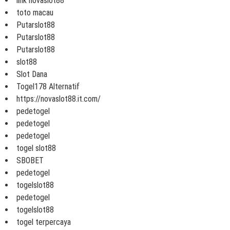
link novaslot88
toto macau
Putarslot88
Putarslot88
Putarslot88
slot88
Slot Dana
Togel178 Alternatif
https://novaslot88.it.com/
pedetogel
pedetogel
pedetogel
togel slot88
SBOBET
pedetogel
togelslot88
pedetogel
togelslot88
togel terpercaya