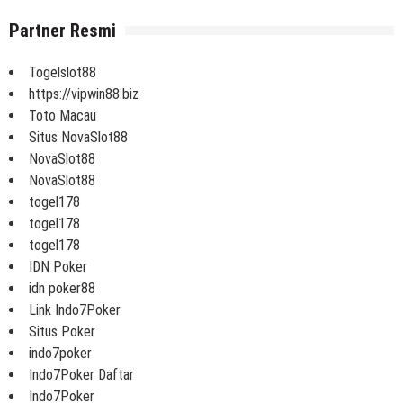
Partner Resmi
Togelslot88
https://vipwin88.biz
Toto Macau
Situs NovaSlot88
NovaSlot88
NovaSlot88
togel178
togel178
togel178
IDN Poker
idn poker88
Link Indo7Poker
Situs Poker
indo7poker
Indo7Poker Daftar
Indo7Poker