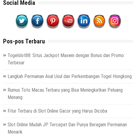
Social Media
Pos-pos Terbaru
Togelslot88: Situs Jackpot Maxwin dengan Bonus dan Promo
Terbesar
Langkah Permainan Asal Usul dan Perkembangan Togel Hongkong
Rumus Toto Macau Terbaru yang Bisa Meningkatkan Peluang
Menang
Fitur Terbaru di Slot Online Gacor yang Harus Dicoba
Slot Online Mudah JP Tercepat Dan Punya Beragam Permainan
Menarik