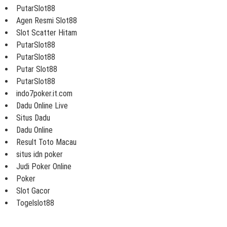
PutarSlot88
Agen Resmi Slot88
Slot Scatter Hitam
PutarSlot88
PutarSlot88
Putar Slot88
PutarSlot88
indo7poker.it.com
Dadu Online Live
Situs Dadu
Dadu Online
Result Toto Macau
situs idn poker
Judi Poker Online
Poker
Slot Gacor
Togelslot88