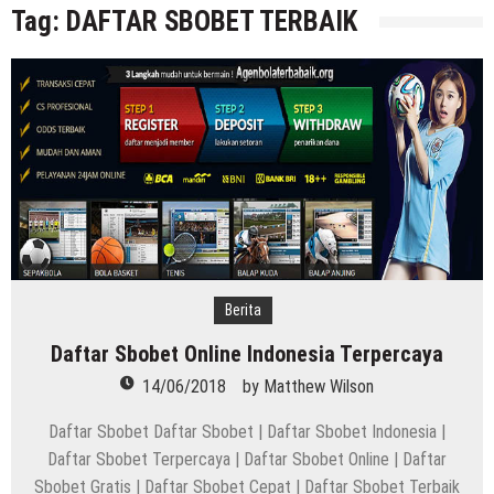
Terendah
Tag:
DAFTAR SBOBET TERBAIK
Agen Tembak Ikan Joker123 Terbaik
Agen Bola Deposit Kecil Agen Bola Terbaik
Strategi Dalam Bermain Judi Bola Online Di
Indonesia
Agen Bola Yang Bisa Membantumu Berjudi Online
Daftar Sbobet Online Indonesia Terpercaya
Togelslot88: Situs Jackpot Maxwin dengan Bonus
dan Promo Terbesar
Berita
Daftar Sbobet Online Indonesia Terpercaya
14/06/2018
by
Matthew Wilson
Daftar Sbobet Daftar Sbobet | Daftar Sbobet Indonesia |
Daftar Sbobet Terpercaya | Daftar Sbobet Online | Daftar
Sbobet Gratis | Daftar Sbobet Cepat | Daftar Sbobet Terbaik