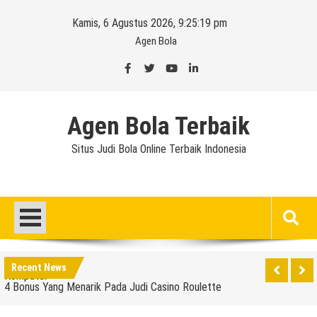
Skip
Kamis, 6 Agustus 2026, 9:25:19 pm
to
Agen Bola
content
Agen Bola Terbaik
Situs Judi Bola Online Terbaik Indonesia
Daftar Sbobet Online Indonesia Terpercaya
Togelslot88: Situs Jackpot Maxwin dengan Bonus
dan Promo Terbesar
3 Kelebihan Bermain Indo7Poker Menggunakan
Komputer
Recent News
4 Bonus Yang Menarik Pada Judi Casino Roulette
Agen Judi Bola Indonesia 368Bet Minimal Bet