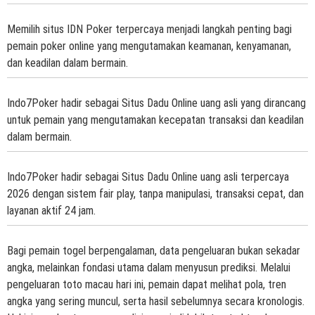
Memilih
situs IDN Poker terpercaya
menjadi langkah penting bagi
pemain poker online yang mengutamakan keamanan, kenyamanan,
dan keadilan dalam bermain.
Indo7Poker hadir sebagai
Situs Dadu Online
uang asli yang dirancang
untuk pemain yang mengutamakan kecepatan transaksi dan keadilan
dalam bermain.
Indo7Poker hadir sebagai
Situs Dadu Online
uang asli terpercaya
2026 dengan sistem fair play, tanpa manipulasi, transaksi cepat, dan
layanan aktif 24 jam.
Bagi pemain togel berpengalaman, data pengeluaran bukan sekadar
angka, melainkan fondasi utama dalam menyusun prediksi. Melalui
pengeluaran toto macau hari ini
, pemain dapat melihat pola, tren
angka yang sering muncul, serta hasil sebelumnya secara kronologis.