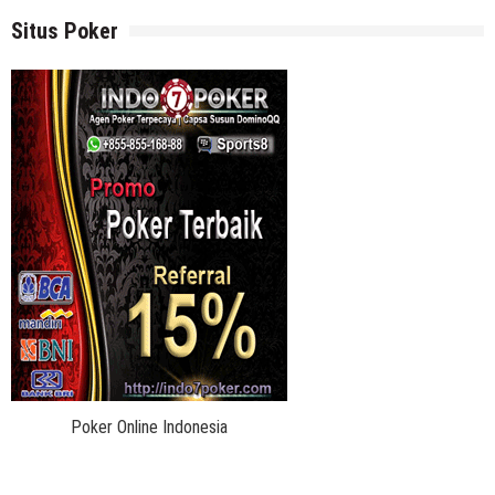
Situs Poker
Poker Online Indonesia