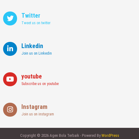
Twitter
Tweet us on twitter
Linkedin
Join us on Linkedin
youtube
Subscribe us on youtube
Instagram
Join us on instagram
Copyright © 2026 Agen Bola Terbaik - Powered By
WordPress