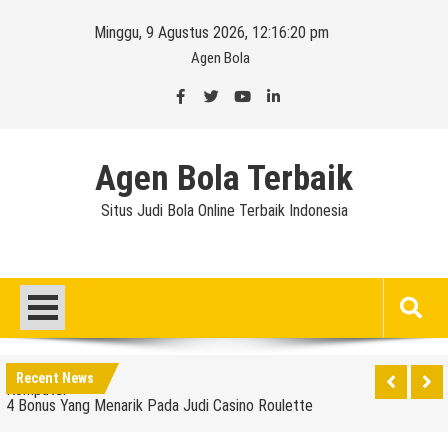
Skip
Minggu, 9 Agustus 2026, 12:16:21 pm
to
Agen Bola
content
Agen Bola Terbaik
Situs Judi Bola Online Terbaik Indonesia
Daftar Sbobet Online Indonesia Terpercaya
Togelslot88: Situs Jackpot Maxwin dengan Bonus
dan Promo Terbesar
3 Kelebihan Bermain Indo7Poker Menggunakan
Komputer
Recent News
4 Bonus Yang Menarik Pada Judi Casino Roulette
Agen Judi Bola Indonesia 368Bet Minimal Bet