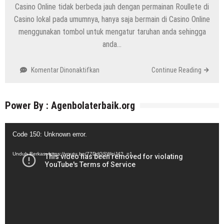
Casino Online tidak berbeda jauh dengan permainan Roullete di
Casino lokal pada umumnya, hanya saja bermain di Casino Online
menggunakan tombol untuk mengatur taruhan anda sehingga
anda…
pada
Komentar Dinonaktifkan
Continue Reading
Panduan
Bermain
Roulette
Power By : Agenbolaterbaik.org
Pemutar
Code 150: Unknown error.
Video
Unduh Berkas: https://youtu.be/77DdGSWeiJ4?_=1