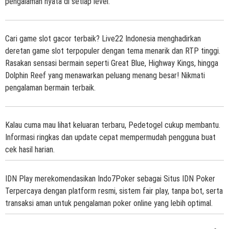
pengalaman nyata di setiap level.
Cari game slot gacor terbaik?
Live22 Indonesia
menghadirkan
deretan game slot terpopuler dengan tema menarik dan RTP tinggi.
Rasakan sensasi bermain seperti Great Blue, Highway Kings, hingga
Dolphin Reef yang menawarkan peluang menang besar! Nikmati
pengalaman bermain terbaik.
Kalau cuma mau lihat keluaran terbaru,
Pedetogel
cukup membantu.
Informasi ringkas dan update cepat mempermudah pengguna buat
cek hasil harian.
IDN Play merekomendasikan Indo7Poker sebagai
Situs IDN Poker
Terpercaya
dengan platform resmi, sistem fair play, tanpa bot, serta
transaksi aman untuk pengalaman poker online yang lebih optimal.