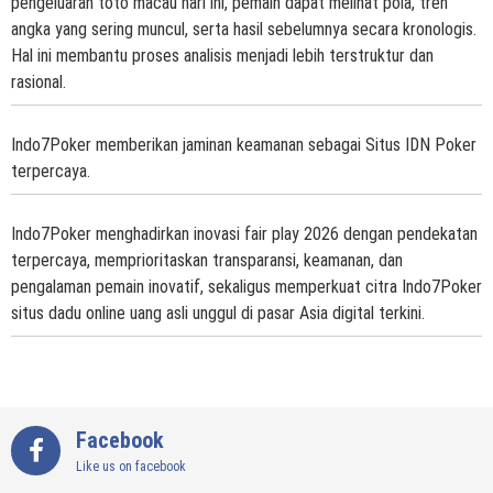
pengeluaran toto macau hari ini
, pemain dapat melihat pola, tren
angka yang sering muncul, serta hasil sebelumnya secara kronologis.
Hal ini membantu proses analisis menjadi lebih terstruktur dan
rasional.
Indo7Poker memberikan jaminan keamanan sebagai
Situs IDN Poker
terpercaya.
Indo7Poker
menghadirkan inovasi fair play 2026 dengan pendekatan
terpercaya, memprioritaskan transparansi, keamanan, dan
pengalaman pemain inovatif, sekaligus memperkuat citra
Indo7Poker
situs dadu online uang asli unggul di pasar Asia digital terkini.
Facebook
Like us on facebook