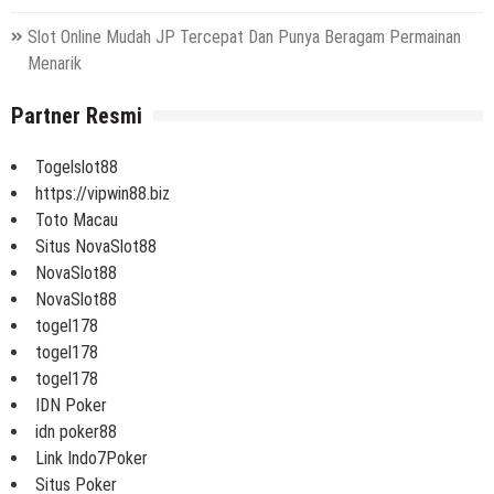
Slot Online Mudah JP Tercepat Dan Punya Beragam Permainan
Menarik
Partner Resmi
Togelslot88
https://vipwin88.biz
Toto Macau
Situs NovaSlot88
NovaSlot88
NovaSlot88
togel178
togel178
togel178
IDN Poker
idn poker88
Link Indo7Poker
Situs Poker