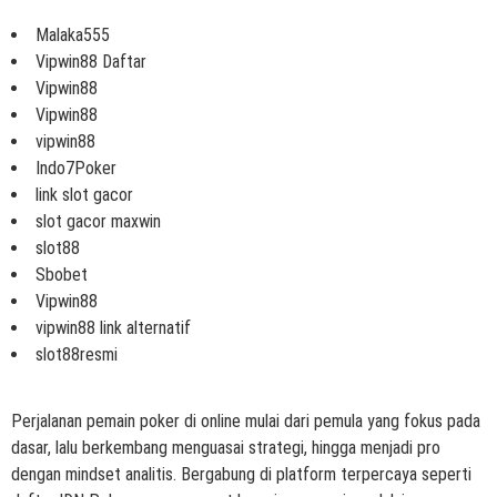
Malaka555
Vipwin88 Daftar
Vipwin88
Vipwin88
vipwin88
Indo7Poker
link slot gacor
slot gacor maxwin
slot88
Sbobet
Vipwin88
vipwin88 link alternatif
slot88resmi
Perjalanan pemain poker di online mulai dari pemula yang fokus pada
dasar, lalu berkembang menguasai strategi, hingga menjadi pro
dengan mindset analitis. Bergabung di platform terpercaya seperti