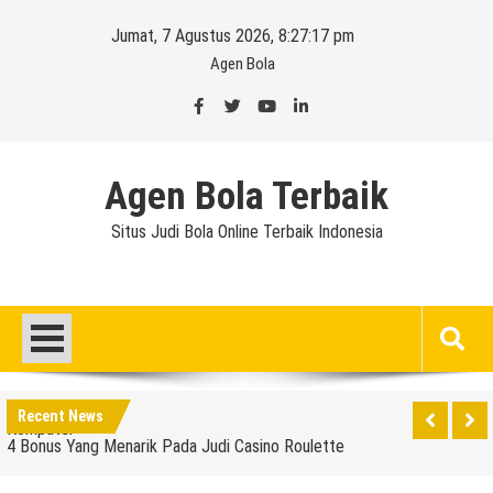
Skip
Jumat, 7 Agustus 2026, 8:27:18 pm
to
Agen Bola
content
Agen Bola Terbaik
Situs Judi Bola Online Terbaik Indonesia
Daftar Sbobet Online Indonesia Terpercaya
Togelslot88: Situs Jackpot Maxwin dengan Bonus
dan Promo Terbesar
3 Kelebihan Bermain Indo7Poker Menggunakan
Komputer
Recent News
4 Bonus Yang Menarik Pada Judi Casino Roulette
Agen Judi Bola Indonesia 368Bet Minimal Bet