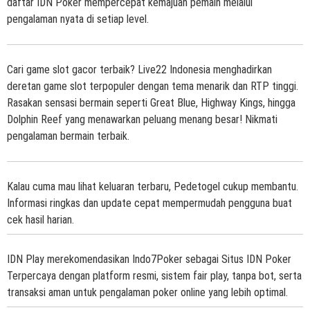
daftar IDN Poker
mempercepat kemajuan pemain melalui
pengalaman nyata di setiap level.
Cari game slot gacor terbaik?
Live22 Indonesia
menghadirkan
deretan game slot terpopuler dengan tema menarik dan RTP tinggi.
Rasakan sensasi bermain seperti Great Blue, Highway Kings, hingga
Dolphin Reef yang menawarkan peluang menang besar! Nikmati
pengalaman bermain terbaik.
Kalau cuma mau lihat keluaran terbaru,
Pedetogel
cukup membantu.
Informasi ringkas dan update cepat mempermudah pengguna buat
cek hasil harian.
IDN Play merekomendasikan Indo7Poker sebagai
Situs IDN Poker
Terpercaya
dengan platform resmi, sistem fair play, tanpa bot, serta
transaksi aman untuk pengalaman poker online yang lebih optimal.