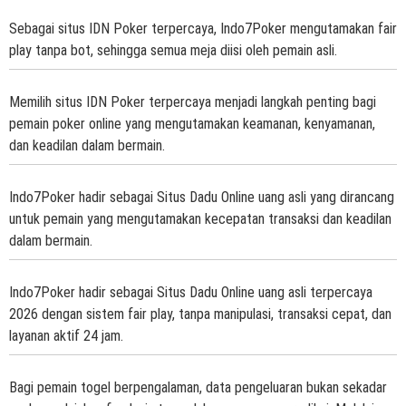
Sebagai
situs IDN Poker terpercaya
, Indo7Poker mengutamakan fair
play tanpa bot, sehingga semua meja diisi oleh pemain asli.
Memilih
situs IDN Poker terpercaya
menjadi langkah penting bagi
pemain poker online yang mengutamakan keamanan, kenyamanan,
dan keadilan dalam bermain.
Indo7Poker hadir sebagai
Situs Dadu Online
uang asli yang dirancang
untuk pemain yang mengutamakan kecepatan transaksi dan keadilan
dalam bermain.
Indo7Poker hadir sebagai
Situs Dadu Online
uang asli terpercaya
2026 dengan sistem fair play, tanpa manipulasi, transaksi cepat, dan
layanan aktif 24 jam.
Bagi pemain togel berpengalaman, data pengeluaran bukan sekadar