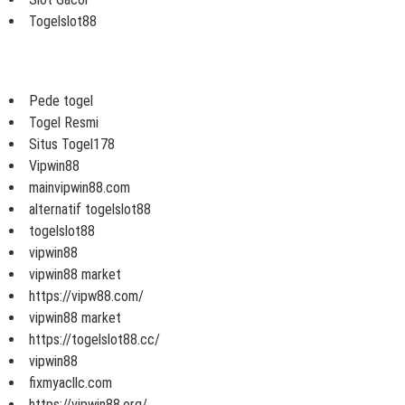
Togelslot88
Pede togel
Togel Resmi
Situs Togel178
Vipwin88
mainvipwin88.com
alternatif togelslot88
togelslot88
vipwin88
vipwin88 market
https://vipw88.com/
vipwin88 market
https://togelslot88.cc/
vipwin88
fixmyacllc.com
https://vipwin88.org/