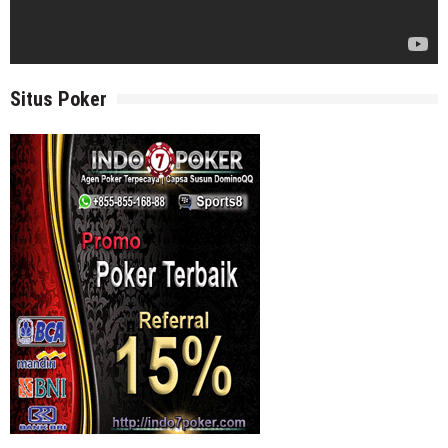
Situs Poker