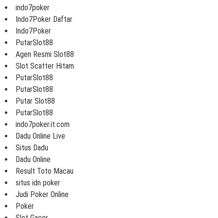
indo7poker
Indo7Poker Daftar
Indo7Poker
PutarSlot88
Agen Resmi Slot88
Slot Scatter Hitam
PutarSlot88
PutarSlot88
Putar Slot88
PutarSlot88
indo7poker.it.com
Dadu Online Live
Situs Dadu
Dadu Online
Result Toto Macau
situs idn poker
Judi Poker Online
Poker
Slot Gacor