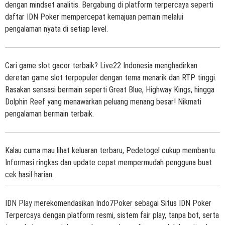
dengan mindset analitis. Bergabung di platform terpercaya seperti
daftar IDN Poker
mempercepat kemajuan pemain melalui
pengalaman nyata di setiap level.
Cari game slot gacor terbaik?
Live22 Indonesia
menghadirkan
deretan game slot terpopuler dengan tema menarik dan RTP tinggi.
Rasakan sensasi bermain seperti Great Blue, Highway Kings, hingga
Dolphin Reef yang menawarkan peluang menang besar! Nikmati
pengalaman bermain terbaik.
Kalau cuma mau lihat keluaran terbaru,
Pedetogel
cukup membantu.
Informasi ringkas dan update cepat mempermudah pengguna buat
cek hasil harian.
IDN Play merekomendasikan Indo7Poker sebagai
Situs IDN Poker
Terpercaya
dengan platform resmi, sistem fair play, tanpa bot, serta