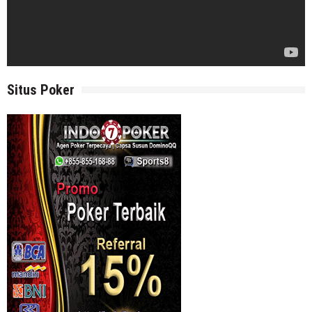
Situs Poker