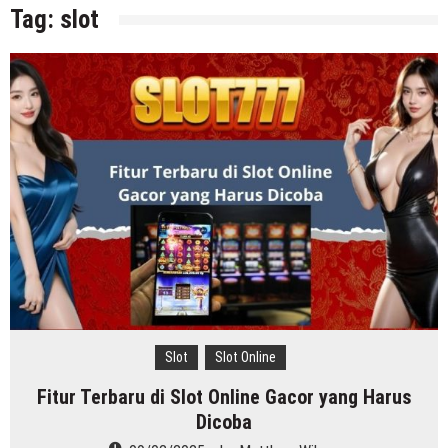
Terendah
Tag:
slot
Agen Tembak Ikan Joker123 Terbaik
Agen Bola Deposit Kecil Agen Bola Terbaik
Strategi Dalam Bermain Judi Bola Online Di
Indonesia
Agen Bola Yang Bisa Membantumu Berjudi Online
Daftar Sbobet Online Indonesia Terpercaya
Togelslot88: Situs Jackpot Maxwin dengan Bonus
dan Promo Terbesar
Slot
Slot Online
Fitur Terbaru di Slot Online Gacor yang Harus
Dicoba