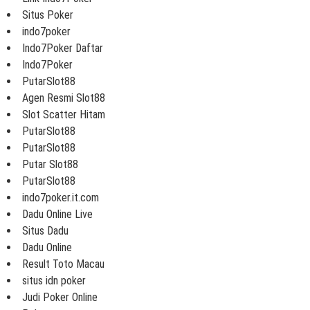
Situs Poker
indo7poker
Indo7Poker Daftar
Indo7Poker
PutarSlot88
Agen Resmi Slot88
Slot Scatter Hitam
PutarSlot88
PutarSlot88
Putar Slot88
PutarSlot88
indo7poker.it.com
Dadu Online Live
Situs Dadu
Dadu Online
Result Toto Macau
situs idn poker
Judi Poker Online