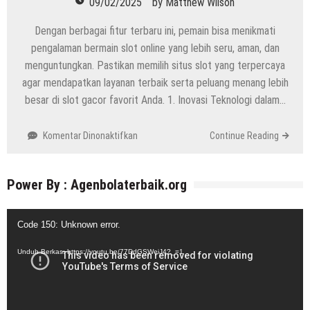
09/02/2025
by
Matthew Wilson
Dengan berbagai fitur terbaru ini, pemain bisa menikmati
pengalaman bermain slot online yang lebih seru, aman, dan
menguntungkan. Pastikan memilih situs slot yang terpercaya
agar mendapatkan layanan terbaik serta peluang menang lebih
besar di slot gacor favorit Anda. 1. Inovasi Teknologi dalam…
pada
Komentar Dinonaktifkan
Continue Reading
Fitur
Terbaru
di
Power By : Agenbolaterbaik.org
Slot
Online
Pemutar
Gacor
Code 150: Unknown error.
Video
yang
Harus
Unduh Berkas: https://youtu.be/77DdGSWeiJ4?_=1
Dicoba