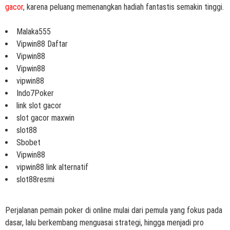
gacor
, karena peluang memenangkan hadiah fantastis semakin tinggi.
Malaka555
Vipwin88 Daftar
Vipwin88
Vipwin88
vipwin88
Indo7Poker
link slot gacor
slot gacor maxwin
slot88
Sbobet
Vipwin88
vipwin88 link alternatif
slot88resmi
Perjalanan pemain poker di online mulai dari pemula yang fokus pada
dasar, lalu berkembang menguasai strategi, hingga menjadi pro