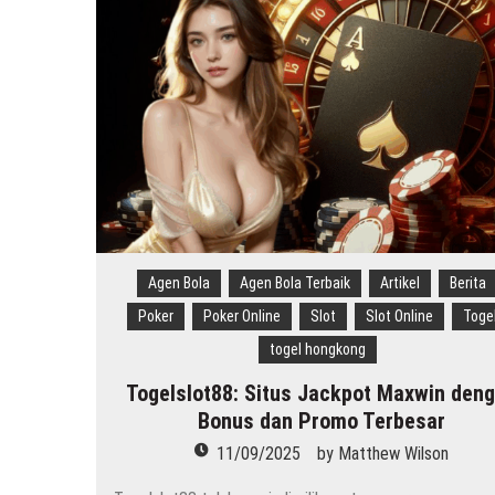
Strategi Dalam Bermain Judi Bola
Agen Bola Yang Bisa Membantumu
Daftar Sbobet Online Indonesia
Togelslot88: Situs Jackpot Ma
Agen Bola
Agen Bola Terbaik
Artikel
Berita
Poker
Poker Online
Slot
Slot Online
Toge
togel hongkong
Togelslot88: Situs Jackpot Maxwin den
Bonus dan Promo Terbesar
11/09/2025
by
Matthew Wilson