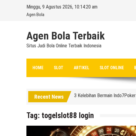
Skip
Minggu, 9 Agustus 2026, 10:14:21 am
to
Agen Bola
content
Agen Bola Terbaik
Situs Judi Bola Online Terbaik Indonesia
Daftar Sbobet Online Indonesia
HOME
SLOT
ARTIKEL
SLOT ONLINE
Togelslot88: Situs Jackpot Ma
3 Kelebihan Bermain Indo7Poke
Recent News
4 Bonus Yang Menarik Pada Judi
Agen Judi Bola Indonesia 368Be
Tag:
togelslot88 login
Agen Tembak Ikan Joker123 Ter
Agen Bola Deposit Kecil Agen Bo