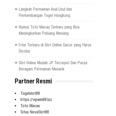
Langkah Permainan Asal Usul dan
Perkembangan Togel Hongkong
Rumus Toto Macau Terbaru yang Bisa
Meningkatkan Peluang Menang
Fitur Terbaru di Slot Online Gacor yang Harus
Dicoba
Slot Online Mudah JP Tercepat Dan Punya
Beragam Permainan Menarik
Partner Resmi
Togelslot88
https://vipwin88.biz
Toto Macau
Situs NovaSlot88