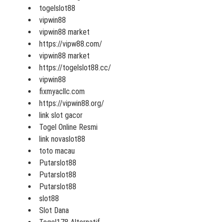
togelslot88
vipwin88
vipwin88 market
https://vipw88.com/
vipwin88 market
https://togelslot88.cc/
vipwin88
fixmyacllc.com
https://vipwin88.org/
link slot gacor
Togel Online Resmi
link novaslot88
toto macau
Putarslot88
Putarslot88
Putarslot88
slot88
Slot Dana