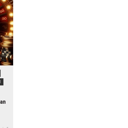
 Online Di Indonesia
 Berjudi Online
 Terpercaya
xwin dengan Bonus dan Promo Terbesar
l
gan