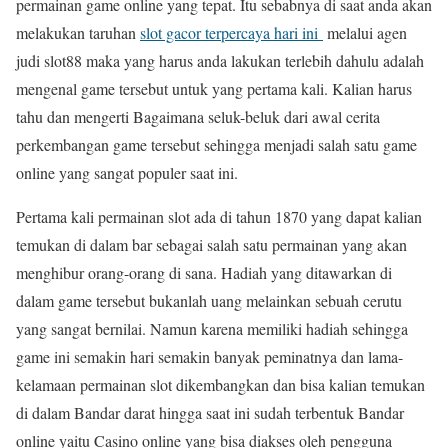
permainan game online yang tepat. Itu sebabnya di saat anda akan
melakukan taruhan
slot gacor terpercaya hari ini
melalui agen
judi slot88 maka yang harus anda lakukan terlebih dahulu adalah
mengenal game tersebut untuk yang pertama kali. Kalian harus
tahu dan mengerti Bagaimana seluk-beluk dari awal cerita
perkembangan game tersebut sehingga menjadi salah satu game
online yang sangat populer saat ini.
Pertama kali permainan slot ada di tahun 1870 yang dapat kalian
temukan di dalam bar sebagai salah satu permainan yang akan
menghibur orang-orang di sana. Hadiah yang ditawarkan di
dalam game tersebut bukanlah uang melainkan sebuah cerutu
yang sangat bernilai. Namun karena memiliki hadiah sehingga
game ini semakin hari semakin banyak peminatnya dan lama-
kelamaan permainan slot dikembangkan dan bisa kalian temukan
di dalam Bandar darat hingga saat ini sudah terbentuk Bandar
online yaitu Casino online yang bisa diakses oleh pengguna