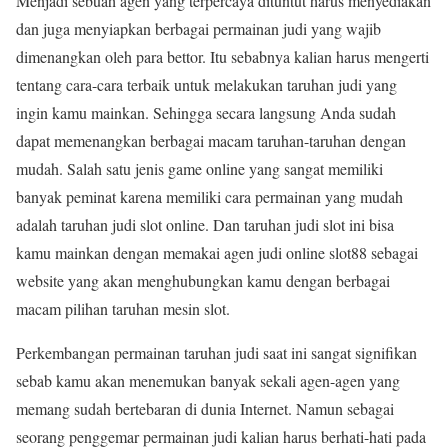
Menjadi sebuah agen yang terpercaya dituntut harus menyediakan
dan juga menyiapkan berbagai permainan judi yang wajib
dimenangkan oleh para bettor. Itu sebabnya kalian harus mengerti
tentang cara-cara terbaik untuk melakukan taruhan judi yang
ingin kamu mainkan. Sehingga secara langsung Anda sudah
dapat memenangkan berbagai macam taruhan-taruhan dengan
mudah. Salah satu jenis game online yang sangat memiliki
banyak peminat karena memiliki cara permainan yang mudah
adalah taruhan judi slot online. Dan taruhan judi slot ini bisa
kamu mainkan dengan memakai agen judi online slot88 sebagai
website yang akan menghubungkan kamu dengan berbagai
macam pilihan taruhan mesin slot.
Perkembangan permainan taruhan judi saat ini sangat signifikan
sebab kamu akan menemukan banyak sekali agen-agen yang
memang sudah bertebaran di dunia Internet. Namun sebagai
seorang penggemar permainan judi kalian harus berhati-hati pada