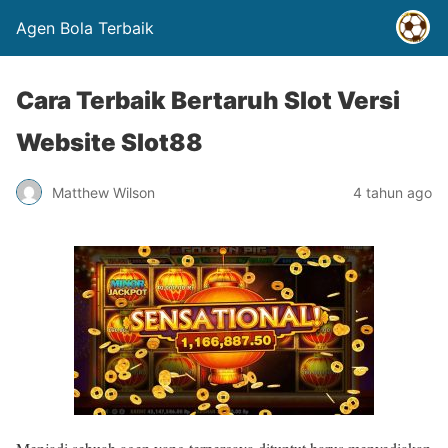
Agen Bola Terbaik
Cara Terbaik Bertaruh Slot Versi
Website Slot88
Matthew Wilson
4 tahun ago