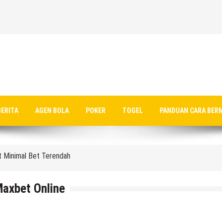
 Terpercaya
xwin dengan Bonus dan Promo Terbesar
r Menggunakan Komputer
BERITA
AGEN BOLA
POKER
TOGEL
PANDUAN CARA BER
 Casino Roulette
t Minimal Bet Terendah
baik
la Terbaik
Maxbet Online
 Online Di Indonesia
 Berjudi Online