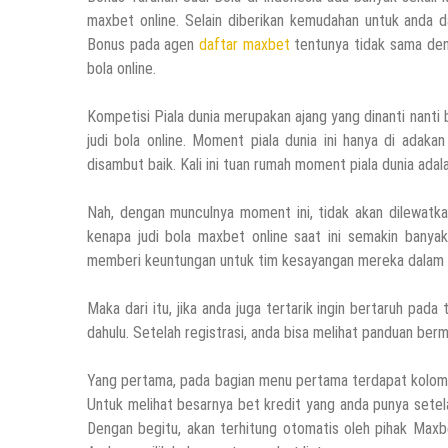
maxbet online. Selain diberikan kemudahan untuk anda d
Bonus pada agen
daftar maxbet
tentunya tidak sama den
bola online.
Kompetisi Piala dunia merupakan ajang yang dinanti nanti
judi bola online. Moment piala dunia ini hanya di adak
disambut baik. Kali ini tuan rumah moment piala dunia ada
Nah, dengan munculnya moment ini, tidak akan dilewatka
kenapa judi bola maxbet online saat ini semakin banyak
memberi keuntungan untuk tim kesayangan mereka dalam p
Maka dari itu, jika anda juga tertarik ingin bertaruh pada
dahulu. Setelah registrasi, anda bisa melihat panduan berm
Yang pertama, pada bagian menu pertama terdapat kolom i
Untuk melihat besarnya bet kredit yang anda punya setel
Dengan begitu, akan terhitung otomatis oleh pihak Maxbe