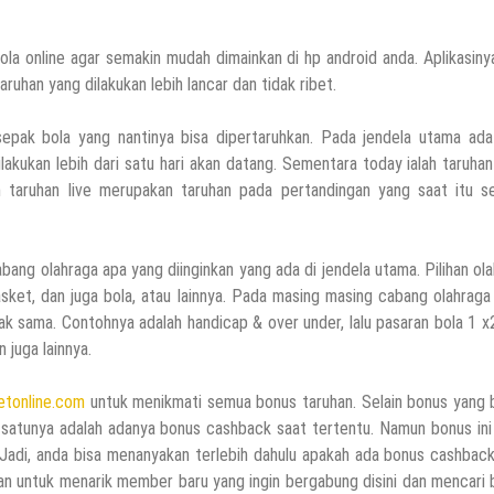
la online agar semakin mudah dimainkan di hp android anda. Aplikasiny
aruhan yang dilakukan lebih lancar dan tidak ribet.
epak bola yang nantinya bisa dipertaruhkan. Pada jendela utama ada 
ilakukan lebih dari satu hari akan datang. Sementara today ialah taruha
lah taruhan live merupakan taruhan pada pertandingan yang saat itu 
ang olahraga apa yang diinginkan yang ada di jendela utama. Pilihan ol
basket, dan juga bola, atau lainnya. Pada masing masing cabang olahraga 
dak sama. Contohnya adalah handicap & over under, lalu pasaran bola 1 x
 juga lainnya.
etonline.com
untuk menikmati semua bonus taruhan. Selain bonus yang 
h satunya adalah adanya bonus cashback saat tertentu. Namun bonus ini
 Jadi, anda bisa menanyakan terlebih dahulu apakah ada bonus cashbac
an untuk menarik member baru yang ingin bergabung disini dan mencari