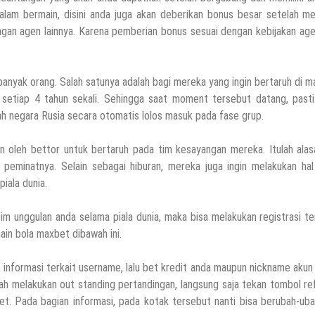
alam bermain, disini anda juga akan deberikan bonus besar setelah m
gan agen lainnya. Karena pemberian bonus sesuai dengan kebijakan age
 banyak orang. Salah satunya adalah bagi mereka yang ingin bertaruh di 
an setiap 4 tahun sekali. Sehingga saat moment tersebut datang, past
lah negara Rusia secara otomatis lolos masuk pada fase grup.
n oleh bettor untuk bertaruh pada tim kesayangan mereka. Itulah ala
 peminatnya. Selain sebagai hiburan, mereka juga ingin melakukan ha
iala dunia.
 tim unggulan anda selama piala dunia, maka bisa melakukan registrasi te
ain bola maxbet dibawah ini.
nformasi terkait username, lalu bet kredit anda maupun nickname akun
ah melakukan out standing pertandingan, langsung saja tekan tombol re
t. Pada bagian informasi, pada kotak tersebut nanti bisa berubah-uba