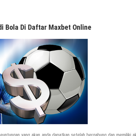
 Terpercaya
xwin dengan Bonus dan Promo Terbesar
i Bola Di Daftar Maxbet Online
 keuntungan yang akan anda dapatkan setelah bergabung dan memiliki a