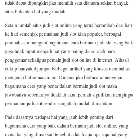
tidak dapat dipungkiri jika memilih satu diantara sekian banyak
situs bukanlah hal yang mudah.
Selain jumlah situs judi slot online yang terus bertambah dari hari
ke hari semenjak permainan judi slot kian populer, berbagai
pembahasan mengani bagaimana cara bermain judi slot yang baik
juga tidak luput menjadi hal yang paling dicari oleh para
penggemar sekaligus pemain judi slot online di internet. Alhasil
cukup banyak dijumpai berbagai artikel yang khusus membahas
mengenai hal semacam ini. Dimana jika berbicara mengenai
bagaimana cara yang benar dalam bermain judi slot maka
jawabanya sebenarnya tidaklah akan pernah signifikan mengingat
permainan judi slot sendiri sangatlah mudah dimainkan.
Pada dasarnya terdapat hal yang jauh lebih penting dari
bagaimana cara yang baik dalam bermain judi slot online, yang
mana hal yang dimaksud tersebut adalah apa-apa saja hal yang