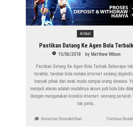
Artikel
Pastikan Datang Ke Agen Bola Terbai
15/06/2018
by
Matthew Wilson
Pastikan Datang Ke Agen Bola Terbaik Beberapa ta
terakhir, taruhan bola melalui internet sedang digandr
banyak pihak dari anak muda sampai orang dewasa. Y
menjadi alasan adalah mudahnya akses judi bola bila dil
dengan mengunakan koneksi internet. seorang petaruh 
tak perlu…
pada
Komentar Dinonaktifkan
Continue Readi
Pastikan
Datang