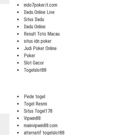
indo7poker.it.com
Dadu Online Live
Situs Dadu
Dadu Online
Result Toto Macau
situs idn poker
Judi Poker Online
Poker
Slot Gacor
Togelslot88
Pede togel
Togel Resmi
Situs Togel178
Vipwin88
mainvipwin88.com
alternatif togelslot88
i