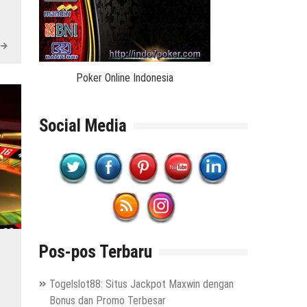
Poker Online Indonesia
Social Media
Pos-pos Terbaru
Togelslot88: Situs Jackpot Maxwin dengan
Bonus dan Promo Terbesar