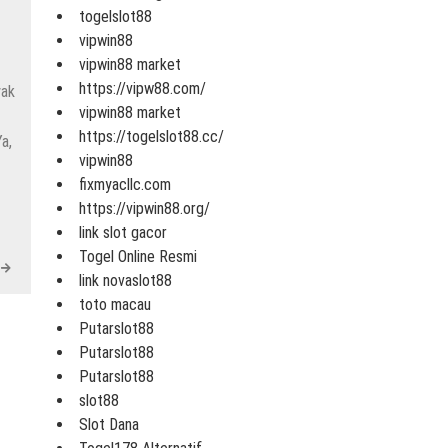
togelslot88
vipwin88
vipwin88 market
https://vipw88.com/
yak
vipwin88 market
https://togelslot88.cc/
a,
vipwin88
fixmyacllc.com
https://vipwin88.org/
link slot gacor
Togel Online Resmi
link novaslot88
toto macau
Putarslot88
Putarslot88
Putarslot88
slot88
Slot Dana