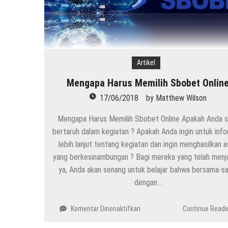
Artikel
Mengapa Harus Memilih Sbobet Onlin
17/06/2018
by
Matthew Wilson
Mengapa Harus Memilih Sbobet Online Apakah Anda 
bertaruh dalam kegiatan ? Apakah Anda ingin untuk info
lebih lanjut tentang kegiatan dan ingin menghasilkan 
yang berkesinambungan ? Bagi mereka yang telah men
ya, Anda akan senang untuk belajar bahwa bersama-s
dengan…
pada
Komentar Dinonaktifkan
Continue Readi
Mengapa