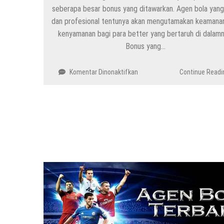
seberapa besar bonus yang ditawarkan. Agen bola yang
dan profesional tentunya akan mengutamakan keamana
kenyamanan bagi para better yang bertaruh di dalamn
Bonus yang…
pada
Komentar Dinonaktifkan
Continue Readi
Agen
Bola
Terbaik
Tak
Hanya
Menawarkan
Bonus
Yang
Besar