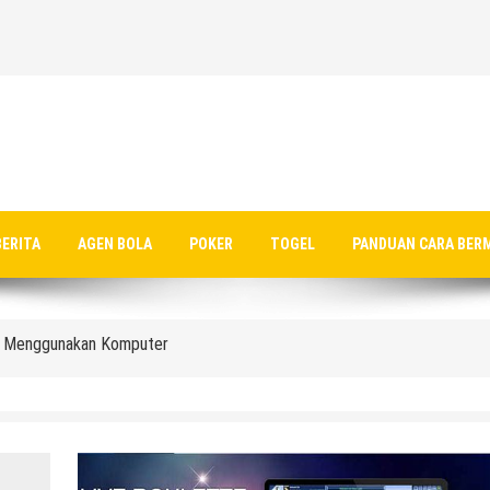
 Terpercaya
BERITA
AGEN BOLA
POKER
TOGEL
PANDUAN CARA BER
xwin dengan Bonus dan Promo Terbesar
r Menggunakan Komputer
 Casino Roulette
t Minimal Bet Terendah
baik
la Terbaik