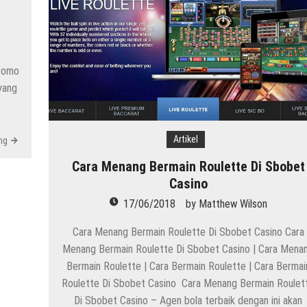
 Online Di Indonesia
 Berjudi Online
Promo
 Terpercaya
yang
xwin dengan Bonus dan Promo Terbesar
Artikel
ng
Cara Menang Bermain Roulette Di Sbobet
Casino
17/06/2018
by
Matthew Wilson
Cara Menang Bermain Roulette Di Sbobet Casino Cara
Menang Bermain Roulette Di Sbobet Casino | Cara Mena
Bermain Roulette | Cara Bermain Roulette | Cara Bermai
Roulette Di Sbobet Casino Cara Menang Bermain Roulet
Di Sbobet Casino – Agen bola terbaik dengan ini akan