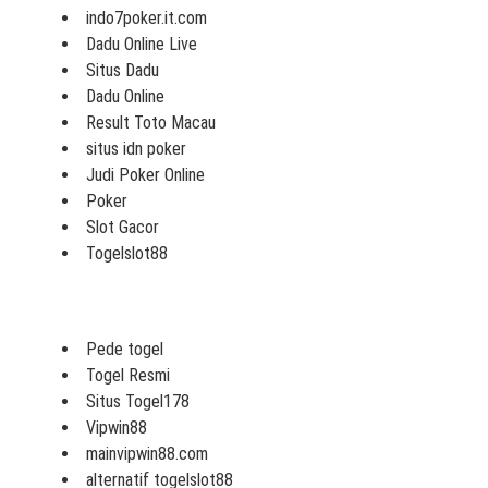
indo7poker.it.com
Dadu Online Live
Situs Dadu
Dadu Online
Result Toto Macau
situs idn poker
Judi Poker Online
Poker
Slot Gacor
Togelslot88
Pede togel
Togel Resmi
Situs Togel178
Vipwin88
mainvipwin88.com
alternatif togelslot88