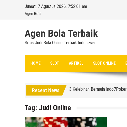
Skip
Jumat, 7 Agustus 2026, 7:52:02 am
to
Agen Bola
content
Agen Bola Terbaik
Situs Judi Bola Online Terbaik Indonesia
Daftar Sbobet Online Indonesia
HOME
SLOT
ARTIKEL
SLOT ONLINE
Togelslot88: Situs Jackpot Ma
3 Kelebihan Bermain Indo7Poke
Recent News
4 Bonus Yang Menarik Pada Judi
Agen Judi Bola Indonesia 368Be
Tag:
Judi Online
Agen Tembak Ikan Joker123 Ter
Agen Bola Deposit Kecil Agen Bo