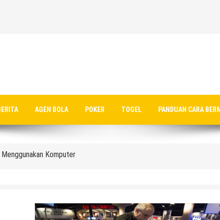
 Terpercaya
BERITA
AGEN BOLA
POKER
TOGEL
PANDUAN CARA BER
xwin dengan Bonus dan Promo Terbesar
r Menggunakan Komputer
 Casino Roulette
t Minimal Bet Terendah
baik
la Terbaik