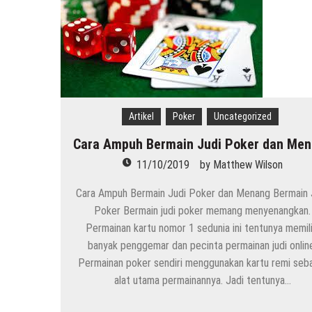
Strategi Dalam Bermain Judi Bola
Agen Bola Yang Bisa Membantumu
Daftar Sbobet Online Indonesia
Togelslot88: Situs Jackpot Ma
Artikel
Poker
Uncategorized
Cara Ampuh Bermain Judi Poker dan Me
11/10/2019
by
Matthew Wilson
Cara Ampuh Bermain Judi Poker dan Menang Bermain 
Poker Bermain judi poker memang menyenangkan.
Permainan kartu nomor 1 sedunia ini tentunya memili
banyak penggemar dan pecinta permainan judi onlin
Permainan poker sendiri menggunakan kartu remi seb
alat utama permainannya. Jadi tentunya…