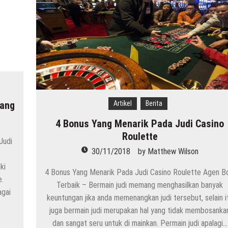
 Online Di Indonesia
 Berjudi Online
 Terpercaya
xwin dengan Bonus dan Promo Terbesar
nang
Artikel
Berita
4 Bonus Yang Menarik Pada Judi Casino
Roulette
Judi
30/11/2018
by
Matthew Wilson
ki
4 Bonus Yang Menarik Pada Judi Casino Roulette Agen B
e.
Terbaik – Bermain judi memang menghasilkan banyak
agai
keuntungan jika anda memenangkan judi tersebut, selain i
juga bermain judi merupakan hal yang tidak membosanka
dan sangat seru untuk di mainkan. Permain judi apalagi…