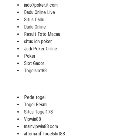
indo7poker.it.com
Dadu Online Live
Situs Dadu
Dadu Online
Result Toto Macau
situs idn poker
Judi Poker Online
Poker
Slot Gacor
Togelslot88
Pede togel
Togel Resmi
Situs Togel178
Vipwin88
mainvipwin88.com
alternatif togelslot88