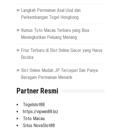
Langkah Permainan Asal Usul dan
Perkembangan Togel Hongkong
Rumus Toto Macau Terbaru yang Bisa
Meningkatkan Peluang Menang
Fitur Terbaru di Slot Online Gacor yang Harus
Dicoba
Slot Online Mudah JP Tercepat Dan Punya
Beragam Permainan Menarik
Partner Resmi
Togelslot88
https://vipwin88.biz
Toto Macau
Situs NovaSlot88