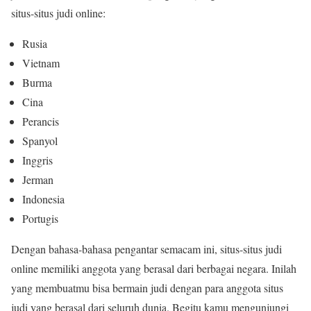
situs-situs judi online:
Rusia
Vietnam
Burma
Cina
Perancis
Spanyol
Inggris
Jerman
Indonesia
Portugis
Dengan bahasa-bahasa pengantar semacam ini, situs-situs judi
online memiliki anggota yang berasal dari berbagai negara. Inilah
yang membuatmu bisa bermain judi dengan para anggota situs
judi yang berasal dari seluruh dunia. Begitu kamu mengunjungi