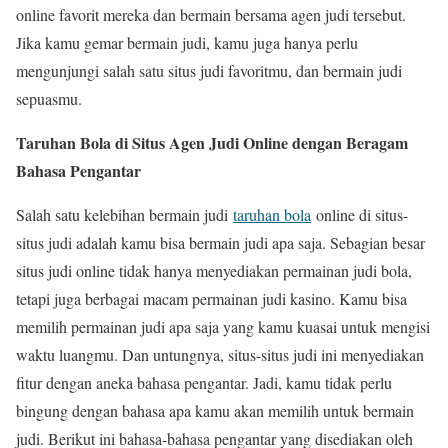
online favorit mereka dan bermain bersama agen judi tersebut.
Jika kamu gemar bermain judi, kamu juga hanya perlu
mengunjungi salah satu situs judi favoritmu, dan bermain judi
sepuasmu.
Taruhan Bola di Situs Agen Judi Online dengan Beragam
Bahasa Pengantar
Salah satu kelebihan bermain judi
taruhan bola
online di situs-
situs judi adalah kamu bisa bermain judi apa saja. Sebagian besar
situs judi online tidak hanya menyediakan permainan judi bola,
tetapi juga berbagai macam permainan judi kasino. Kamu bisa
memilih permainan judi apa saja yang kamu kuasai untuk mengisi
waktu luangmu. Dan untungnya, situs-situs judi ini menyediakan
fitur dengan aneka bahasa pengantar. Jadi, kamu tidak perlu
bingung dengan bahasa apa kamu akan memilih untuk bermain
judi. Berikut ini bahasa-bahasa pengantar yang disediakan oleh