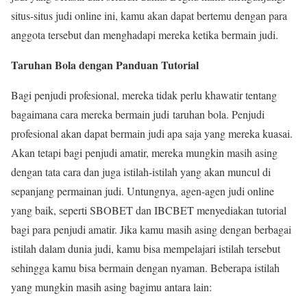
situs-situs judi online ini, kamu akan dapat bertemu dengan para
anggota tersebut dan menghadapi mereka ketika bermain judi.
Taruhan Bola dengan Panduan Tutorial
Bagi penjudi profesional, mereka tidak perlu khawatir tentang
bagaimana cara mereka bermain judi taruhan bola. Penjudi
profesional akan dapat bermain judi apa saja yang mereka kuasai.
Akan tetapi bagi penjudi amatir, mereka mungkin masih asing
dengan tata cara dan juga istilah-istilah yang akan muncul di
sepanjang permainan judi. Untungnya, agen-agen judi online
yang baik, seperti SBOBET dan IBCBET menyediakan tutorial
bagi para penjudi amatir. Jika kamu masih asing dengan berbagai
istilah dalam dunia judi, kamu bisa mempelajari istilah tersebut
sehingga kamu bisa bermain dengan nyaman. Beberapa istilah
yang mungkin masih asing bagimu antara lain: